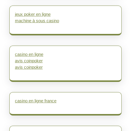
jeux poker en ligne
machine à sous casino
casino en ligne
avis coinpoker
avis coinpoker
casino en ligne france