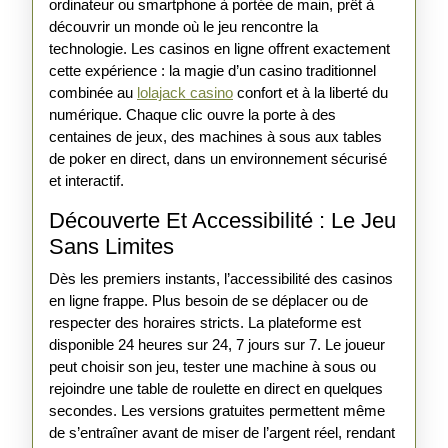
ordinateur ou smartphone à portée de main, prêt à
en
découvrir un monde où le jeu rencontre la
direct
technologie. Les casinos en ligne offrent exactement
cette expérience : la magie d’un casino traditionnel
et
combinée au
lolajack casino
confort et à la liberté du
croupier
numérique. Chaque clic ouvre la porte à des
qualifiés
centaines de jeux, des machines à sous aux tables
de poker en direct, dans un environnement sécurisé
et interactif.
Découverte Et Accessibilité : Le Jeu
Sans Limites
Dès les premiers instants, l’accessibilité des casinos
en ligne frappe. Plus besoin de se déplacer ou de
respecter des horaires stricts. La plateforme est
disponible 24 heures sur 24, 7 jours sur 7. Le joueur
peut choisir son jeu, tester une machine à sous ou
rejoindre une table de roulette en direct en quelques
secondes. Les versions gratuites permettent même
de s’entraîner avant de miser de l’argent réel, rendant