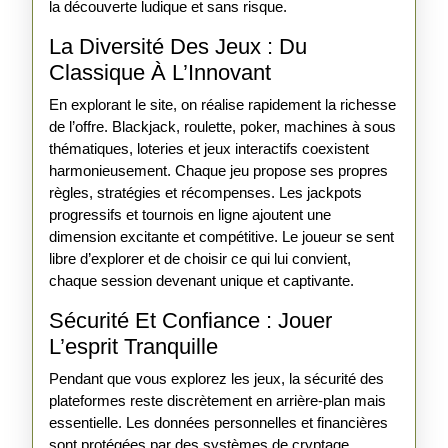
la découverte ludique et sans risque.
La Diversité Des Jeux : Du
Classique À L’Innovant
En explorant le site, on réalise rapidement la richesse
de l’offre. Blackjack, roulette, poker, machines à sous
thématiques, loteries et jeux interactifs coexistent
harmonieusement. Chaque jeu propose ses propres
règles, stratégies et récompenses. Les jackpots
progressifs et tournois en ligne ajoutent une
dimension excitante et compétitive. Le joueur se sent
libre d’explorer et de choisir ce qui lui convient,
chaque session devenant unique et captivante.
Sécurité Et Confiance : Jouer
L’esprit Tranquille
Pendant que vous explorez les jeux, la sécurité des
plateformes reste discrètement en arrière-plan mais
essentielle. Les données personnelles et financières
sont protégées par des systèmes de cryptage