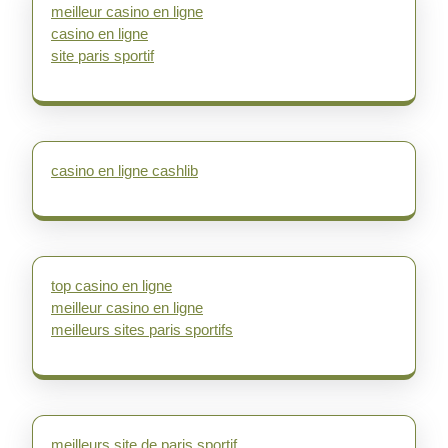
meilleur casino en ligne
casino en ligne
site paris sportif
casino en ligne cashlib
top casino en ligne
meilleur casino en ligne
meilleurs sites paris sportifs
meilleurs site de paris sportif