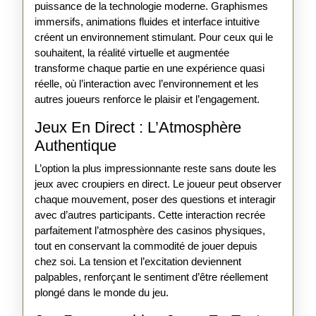
puissance de la technologie moderne. Graphismes
immersifs, animations fluides et interface intuitive
créent un environnement stimulant. Pour ceux qui le
souhaitent, la réalité virtuelle et augmentée
transforme chaque partie en une expérience quasi
réelle, où l’interaction avec l’environnement et les
autres joueurs renforce le plaisir et l’engagement.
Jeux En Direct : L’Atmosphère
Authentique
L’option la plus impressionnante reste sans doute les
jeux avec croupiers en direct. Le joueur peut observer
chaque mouvement, poser des questions et interagir
avec d’autres participants. Cette interaction recrée
parfaitement l’atmosphère des casinos physiques,
tout en conservant la commodité de jouer depuis
chez soi. La tension et l’excitation deviennent
palpables, renforçant le sentiment d’être réellement
plongé dans le monde du jeu.