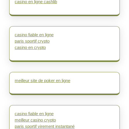
casino en ligne cashlib
casino fiable en ligne
paris sportif crypto
casino en crypto
meilleur site de poker en ligne
casino fiable en ligne
meilleur casino crypto
paris sportif virement instantané